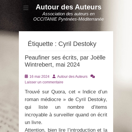
Autour des Auteurs
Association des auteurs en
OCCITANIE Pyrénées-Méditerranée
Étiquette :
Cyril Destoky
Peaufiner ses écrits, par Joëlle
Wintrebert, mai 2024
Posté
Auteur
16 mai 2024
Autour des Auteurs
le
Laisser un commentaire
Trouvé sur Quora, cet « Indice d’un
roman médiocre » de Cyril Destoky,
qui liste un nombre d’items
incroyable à surveiller quand on écrit
un livre.
Attention, bien lire l’introduction et la