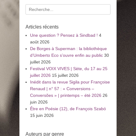
Recherche
pour
:
Articles récents
Une question ? Pensez à Sindbad !
4
août 2026
De Borges à Superman : la bibliothèque
d’Umberto Eco s’ouvre enfin au public
30
juillet 2026
Festival VOIX VIVES | Sète, du 17 au 25
juillet 2026
15 juillet 2026
Inédit dans la revue Sigila pour Françoise
Renaud | n° 57 : « Conversions –
Conversões » | printemps – été 2026
26
juin 2026
Être en Poésie (12), de François Szabó
15 juin 2026
Auteurs par genre