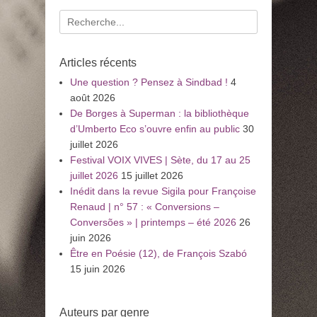
Recherche
pour
:
Articles récents
Une question ? Pensez à Sindbad !
4
août 2026
De Borges à Superman : la bibliothèque
d’Umberto Eco s’ouvre enfin au public
30
juillet 2026
Festival VOIX VIVES | Sète, du 17 au 25
juillet 2026
15 juillet 2026
Inédit dans la revue Sigila pour Françoise
Renaud | n° 57 : « Conversions –
Conversões » | printemps – été 2026
26
juin 2026
Être en Poésie (12), de François Szabó
15 juin 2026
Auteurs par genre