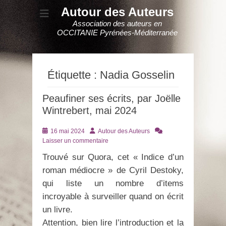
Autour des Auteurs
Association des auteurs en
OCCITANIE Pyrénées-Méditerranée
Étiquette :
Nadia Gosselin
Peaufiner ses écrits, par Joëlle
Wintrebert, mai 2024
Posté
Auteur
16 mai 2024
Autour des Auteurs
le
Laisser un commentaire
Trouvé sur Quora, cet « Indice d’un
roman médiocre » de Cyril Destoky,
qui liste un nombre d’items
incroyable à surveiller quand on écrit
un livre.
Attention, bien lire l’introduction et la