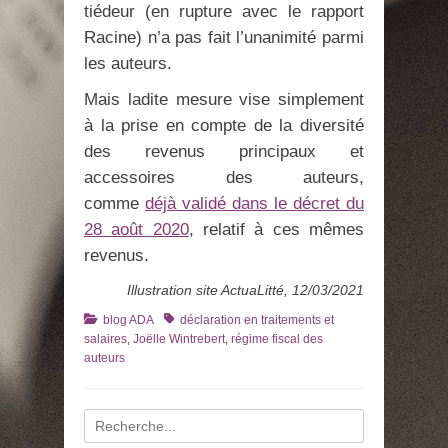
tiédeur (en rupture avec le rapport
Racine) n’a pas fait l’unanimité parmi
les auteurs.
Mais ladite mesure vise simplement
à la prise en compte de la diversité
des revenus principaux et
accessoires des auteurs,
comme
déjà validé dans le décret du
28 août 2020
, relatif à ces mêmes
revenus.
Illustration site ActuaLitté, 12/03/2021
Catégories
Tags
blog ADA
déclaration en traitements et
salaires
,
Joëlle Wintrebert
,
régime fiscal des
auteurs
Recherche
pour