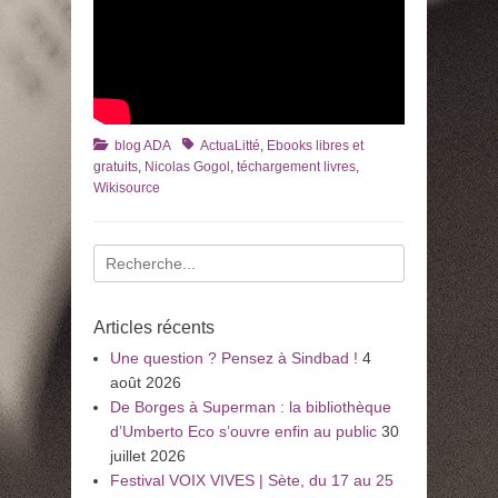
Catégories
Tags
blog ADA
ActuaLitté
,
Ebooks libres et
gratuits
,
Nicolas Gogol
,
téchargement livres
,
Wikisource
Recherche
pour
:
Articles récents
Une question ? Pensez à Sindbad !
4
août 2026
De Borges à Superman : la bibliothèque
d’Umberto Eco s’ouvre enfin au public
30
juillet 2026
Festival VOIX VIVES | Sète, du 17 au 25