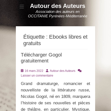
Autour des Auteurs
Association des auteurs en
OCCITANIE Pyrénées-Méditerranée
Étiquette :
Ebooks libres et
gratuits
Télécharger Gogol
gratuitement
Posté
Auteur
16 mars 2022
Autour des Auteurs
le
Laisser un commentaire
Grand dramaturge, romancier et
nouvelliste de la littérature russe,
Nicolas Gogol, né en 1809, marquera
l’histoire de ses nouvelles et pièces
de théâtre, en particulier. Mystique,