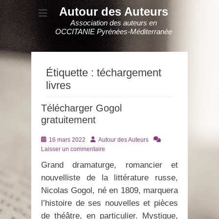
Autour des Auteurs
Association des auteurs en
OCCITANIE Pyrénées-Méditerranée
Étiquette :
téchargement
livres
Télécharger Gogol
gratuitement
Posté
Auteur
16 mars 2022
Autour des Auteurs
le
Laisser un commentaire
Grand dramaturge, romancier et
nouvelliste de la littérature russe,
Nicolas Gogol, né en 1809, marquera
l’histoire de ses nouvelles et pièces
de théâtre, en particulier. Mystique,