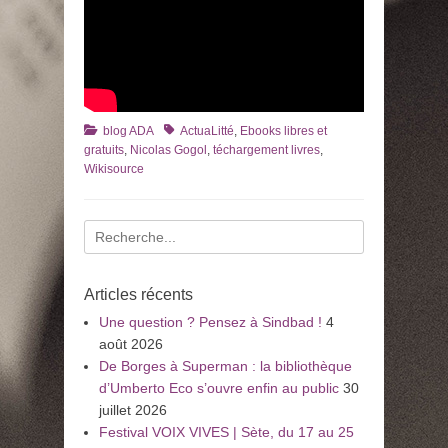
Catégories
Tags
blog ADA
ActuaLitté
,
Ebooks libres et
gratuits
,
Nicolas Gogol
,
téchargement livres
,
Wikisource
Recherche
pour
:
Articles récents
Une question ? Pensez à Sindbad !
4
août 2026
De Borges à Superman : la bibliothèque
d’Umberto Eco s’ouvre enfin au public
30
juillet 2026
Festival VOIX VIVES | Sète, du 17 au 25