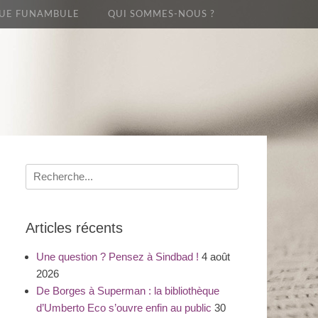
UE FUNAMBULE
QUI SOMMES-NOUS ?
Recherche
pour
:
Articles récents
Une question ? Pensez à Sindbad !
4 août
2026
De Borges à Superman : la bibliothèque
d’Umberto Eco s’ouvre enfin au public
30