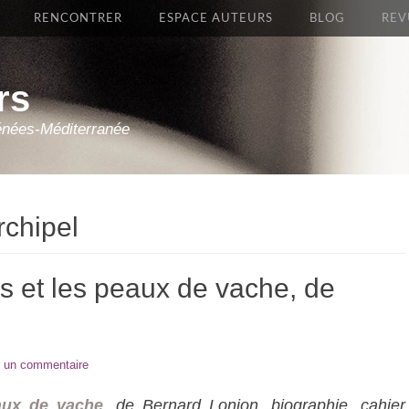
RENCONTRER
ESPACE AUTEURS
BLOG
REV
rs
énées-Méditerranée
rchipel
rs et les peaux de vache, de
r un commentaire
eaux de vache
, de Bernard Lonjon, biographie, cahier