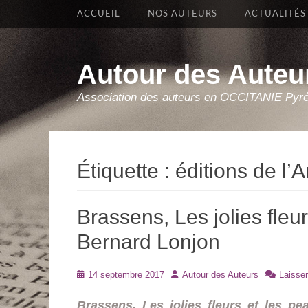
Premier Menu
Aller
ACCUEIL
NOS AUTEURS
ACTUALITÉS
au
contenu
Autour des Auteu
Association des auteurs en OCCITANIE Pyr
Étiquette :
éditions de l’A
Brassens, Les jolies fleu
Bernard Lonjon
Posté
Auteur
14 septembre 2017
Autour des Auteurs
Laisse
le
Brassens, Les jolies fleurs et les p