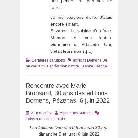
des pelures de pommes de
terre.
Je me souviens d’elle. J’étais
encore enfant.
Suzanne. La voisine d’en face.
Maman et mes tantes.
Germaine et Adélaïde. Oui,
c’était leurs noms.[…]
Catégories
Tags
Dernières parutions
éditions Domens
,
Je
ne cours plus après mon ombre
,
Jeanne Bastide
Rencontre avec Marie
Bronsard, 30 ans des éditions
Domens, Pézenas, 6 juin 2022
Posté
Auteur
27 mai 2022
Autour des Auteurs
le
Laisser un commentaire
Les éditions Domens fêtent leurs 30 ans
dimanche 5 et lundi 6 juin 2022