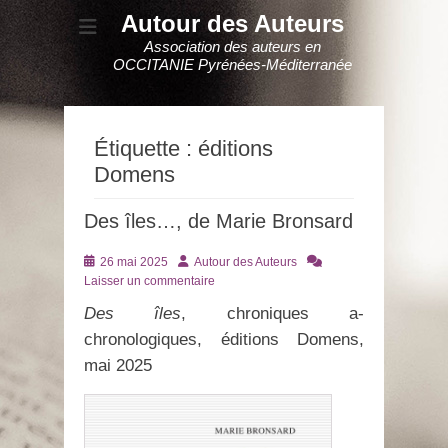
Autour des Auteurs
Association des auteurs en
OCCITANIE Pyrénées-Méditerranée
Étiquette :
éditions
Domens
Des îles…, de Marie Bronsard
Posté
Auteur
26 mai 2025
Autour des Auteurs
le
Laisser un commentaire
Des îles
, chroniques a-
chronologiques, éditions Domens,
mai 2025