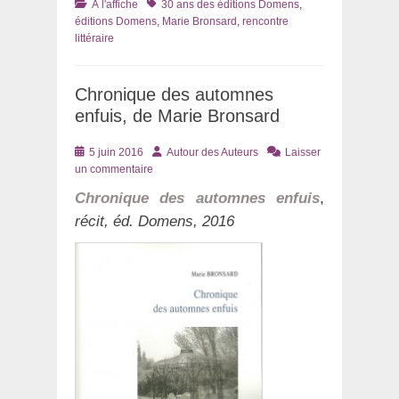
Catégories
Tags
À l'affiche
30 ans des éditions Domens
,
éditions Domens
,
Marie Bronsard
,
rencontre
littéraire
Chronique des automnes
enfuis, de Marie Bronsard
Posté
Auteur
5 juin 2016
Autour des Auteurs
Laisser
le
un commentaire
Chronique des automnes enfuis
,
récit, éd. Domens, 2016