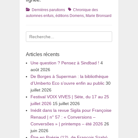
Catégories
Tags
Dernières parutions
Chronique des
automnes enfuis
,
éditions Domens
,
Marie Bronsard
Recherche
pour
:
Articles récents
Une question ? Pensez à Sindbad !
4
août 2026
De Borges à Superman : la bibliothèque
d’Umberto Eco s’ouvre enfin au public
30
juillet 2026
Festival VOIX VIVES | Sète, du 17 au 25
juillet 2026
15 juillet 2026
Inédit dans la revue Sigila pour Françoise
Renaud | n° 57 : « Conversions –
Conversões » | printemps – été 2026
26
juin 2026
Être en Poésie (12), de François Szabó