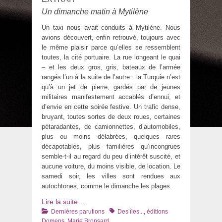
Un dimanche matin à Mytilène
Un taxi nous avait conduits à Mytilène. Nous
avions découvert, enfin retrouvé, toujours avec
le même plaisir parce qu’elles se ressemblent
toutes, la cité portuaire. La rue longeant le quai
– et les deux gros, gris, bateaux de l’armée
rangés l’un à la suite de l’autre : la Turquie n’est
qu’à un jet de pierre, gardés par de jeunes
militaires manifestement accablés d’ennui, et
d’envie en cette soirée festive. Un trafic dense,
bruyant, toutes sortes de deux roues, certaines
pétaradantes, de camionnettes, d’automobiles,
plus ou moins délabrées, quelques rares
décapotables, plus familières qu’incongrues
semble-t-il au regard du peu d’intérêt suscité, et
aucune voiture, du moins visible, de location. Le
samedi soir, les villes sont rendues aux
autochtones, comme le dimanche les plages.
Lire la suite…
Catégories
Tags
Dernières parutions
Des îles...
,
éditions
Domens
,
Marie Bronsard