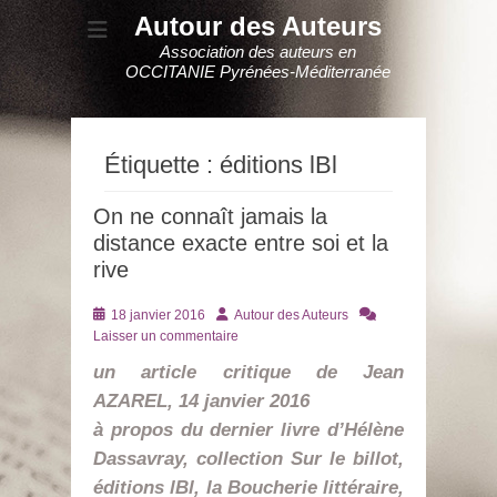
Autour des Auteurs
Association des auteurs en
OCCITANIE Pyrénées-Méditerranée
Étiquette :
éditions lBl
On ne connaît jamais la
distance exacte entre soi et la
rive
Posté
Auteur
18 janvier 2016
Autour des Auteurs
le
Laisser un commentaire
un article critique de Jean
AZAREL, 14 janvier 2016
à propos du dernier livre d’Hélène
Dassavray, collection Sur le billot,
éditions lBl, la Boucherie littéraire,