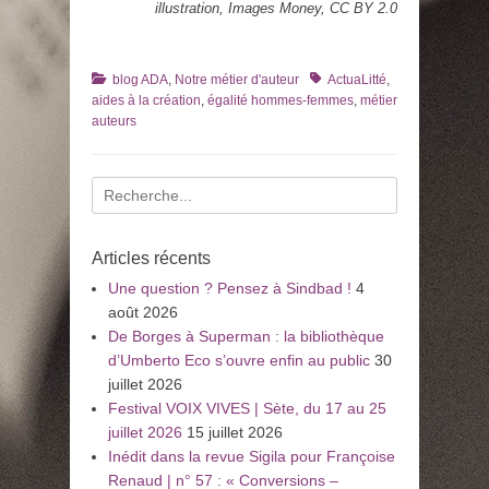
illustration, Images Money, CC BY 2.0
Catégories
Tags
blog ADA
,
Notre métier d'auteur
ActuaLitté
,
aides à la création
,
égalité hommes-femmes
,
métier
auteurs
Recherche
pour
:
Articles récents
Une question ? Pensez à Sindbad !
4
août 2026
De Borges à Superman : la bibliothèque
d’Umberto Eco s’ouvre enfin au public
30
juillet 2026
Festival VOIX VIVES | Sète, du 17 au 25
juillet 2026
15 juillet 2026
Inédit dans la revue Sigila pour Françoise
Renaud | n° 57 : « Conversions –