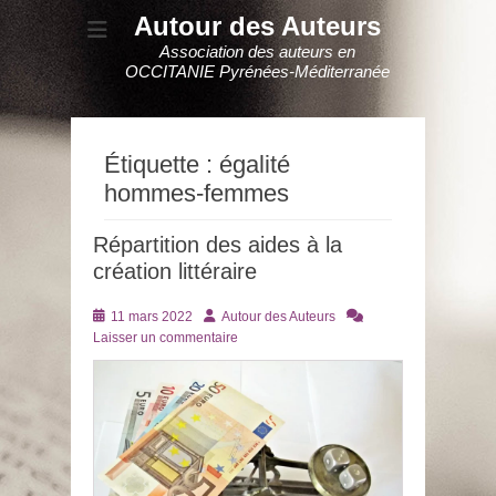
Autour des Auteurs
Association des auteurs en
OCCITANIE Pyrénées-Méditerranée
Étiquette :
égalité
hommes-femmes
Répartition des aides à la
création littéraire
Posté
Auteur
11 mars 2022
Autour des Auteurs
le
Laisser un commentaire