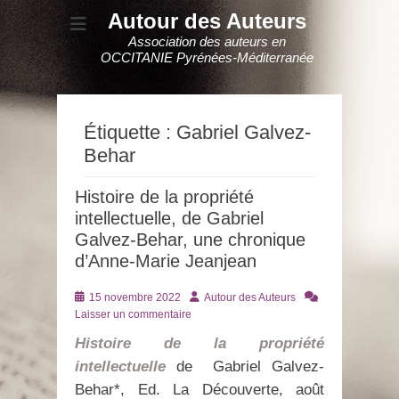
Autour des Auteurs
Association des auteurs en
OCCITANIE Pyrénées-Méditerranée
Étiquette :
Gabriel Galvez-
Behar
Histoire de la propriété
intellectuelle, de Gabriel
Galvez-Behar, une chronique
d’Anne-Marie Jeanjean
Posté
Auteur
15 novembre 2022
Autour des Auteurs
le
Laisser un commentaire
Histoire de la propriété
intellectuelle
de Gabriel Galvez-
Behar*, Ed. La Découverte, août