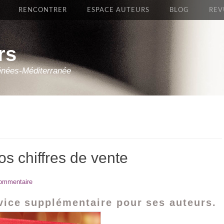
RENCONTRER
ESPACE AUTEURS
BLOG
REV
rs
énées-Méditerranée
os chiffres de vente
commentaire
vice supplémentaire pour ses auteurs.