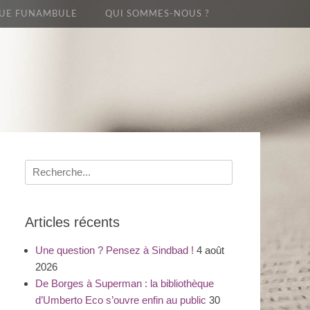
UE FUNAMBULE
QUI SOMMES-NOUS ?
Recherche
pour
:
Articles récents
Une question ? Pensez à Sindbad !
4 août
2026
De Borges à Superman : la bibliothèque
d’Umberto Eco s’ouvre enfin au public
30