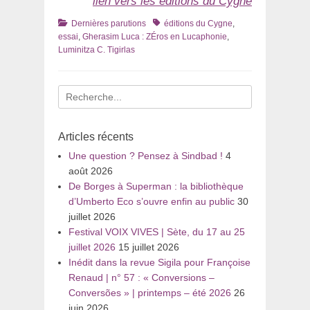
lien vers les éditions du Cygne
Catégories
Tags
Dernières parutions
éditions du Cygne
,
essai
,
Gherasim Luca : ZÉros en Lucaphonie
,
Luminitza C. Tigirlas
Recherche
pour
:
Articles récents
Une question ? Pensez à Sindbad !
4
août 2026
De Borges à Superman : la bibliothèque
d’Umberto Eco s’ouvre enfin au public
30
juillet 2026
Festival VOIX VIVES | Sète, du 17 au 25
juillet 2026
15 juillet 2026
Inédit dans la revue Sigila pour Françoise
Renaud | n° 57 : « Conversions –
Conversões » | printemps – été 2026
26
juin 2026