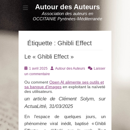
Autour des Auteurs
Association des auteurs en
OCCITANIE Pyrénées-Méditerranée
Étiquette :
Ghibli Effect
Le « Ghibli Effect »
Posté
Auteur
1 avril 2025
Autour des Auteurs
Laisser
le
un commentaire
Ou comment
Open AI alimente ses outils et
sa banque d’images
en exploitant la naïveté
des utilisateurs.
un article de Clément Solym, sur
ActuaLitté, 31/03/2025
En l’espace de quelques jours, un
phénomène viral inédit, baptisé « Ghibli