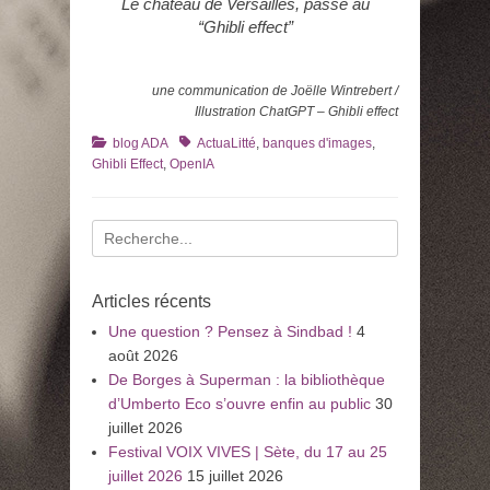
Le château de Versailles, passé au
“Ghibli effect”
une communication de Joëlle Wintrebert /
Illustration ChatGPT – Ghibli effect
Catégories
Tags
blog ADA
ActuaLitté
,
banques d'images
,
Ghibli Effect
,
OpenIA
Recherche
pour
:
Articles récents
Une question ? Pensez à Sindbad !
4
août 2026
De Borges à Superman : la bibliothèque
d’Umberto Eco s’ouvre enfin au public
30
juillet 2026
Festival VOIX VIVES | Sète, du 17 au 25
juillet 2026
15 juillet 2026