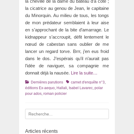
la cheville de la dame du bateau d’à côté ;
la cicatrice au genou de Jean, le capitaine
du Minorquin. Au milieu de tous, les tongs
de mon prédateur semblaient à leur aise
en s’approchant de la bite d’amarrage. Le
kidnappeur s’accroupit, défit lentement le
nœud de cabestan sans oublier de me
lancer un regard torve. Brrr, j’en eus froid
dans le dos. J’espérais qu’il n’aurait pas
l’idée de naviguer, sa compagnie me
donnait déjà la nausée.
Lire la suite…
Catégories
Tags
Dernières parutions
carnet d'enquête n°3
,
éditions Ex-aequo
,
Hallali
,
Isabel Lavarec
,
polar
pour ados
,
roman policier
Recherche
pour
:
Articles récents