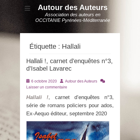
Autour des Auteurs
Association des auteurs en
OCCITANIE Pyrénées-Méditerranée
Étiquette :
Hallali
Hallali !, carnet d’enquêtes n°3,
d’Isabel Lavarec
Posté
Auteur
6 octobre 2020
Autour des Auteurs
le
Laisser un commentaire
Hallali !
, carnet d’enquêtes n°3,
série de romans policiers pour ados,
Ex-Aequo éditeur, septembre 2020