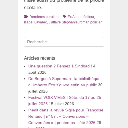
traite aussi du problème de la phobie
scolaire.
Catégories
Tags
Dernières parutions
Ex Aequo éditeur
,
Isabel Lavarec
,
L'affaire Stéphanie
,
roman policier
Recherche
pour
:
Articles récents
Une question ? Pensez à Sindbad !
4
août 2026
De Borges à Superman : la bibliothèque
d’Umberto Eco s’ouvre enfin au public
30
juillet 2026
Festival VOIX VIVES | Sète, du 17 au 25
juillet 2026
15 juillet 2026
Inédit dans la revue Sigila pour Françoise
Renaud | n° 57 : « Conversions –
Conversões » | printemps – été 2026
26