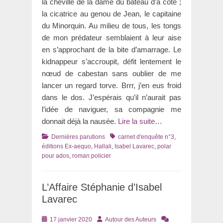
la cheville de la dame du bateau d’à côté ;
la cicatrice au genou de Jean, le capitaine
du Minorquin. Au milieu de tous, les tongs
de mon prédateur semblaient à leur aise
en s’approchant de la bite d’amarrage. Le
kidnappeur s’accroupit, défit lentement le
nœud de cabestan sans oublier de me
lancer un regard torve. Brrr, j’en eus froid
dans le dos. J’espérais qu’il n’aurait pas
l’idée de naviguer, sa compagnie me
donnait déjà la nausée.
Lire la suite…
Catégories
Tags
Dernières parutions
carnet d'enquête n°3
,
éditions Ex-aequo
,
Hallali
,
Isabel Lavarec
,
polar
pour ados
,
roman policier
L’Affaire Stéphanie d’Isabel
Lavarec
Posté
Auteur
17 janvier 2020
Autour des Auteurs