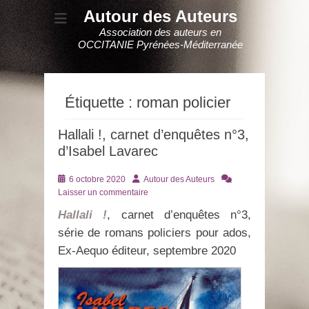
Autour des Auteurs
Association des auteurs en
OCCITANIE Pyrénées-Méditerranée
Étiquette :
roman policier
Hallali !, carnet d’enquêtes n°3,
d’Isabel Lavarec
Posté
Auteur
6 octobre 2020
Autour des Auteurs
le
Laisser un commentaire
Hallali !
, carnet d’enquêtes n°3,
série de romans policiers pour ados,
Ex-Aequo éditeur, septembre 2020