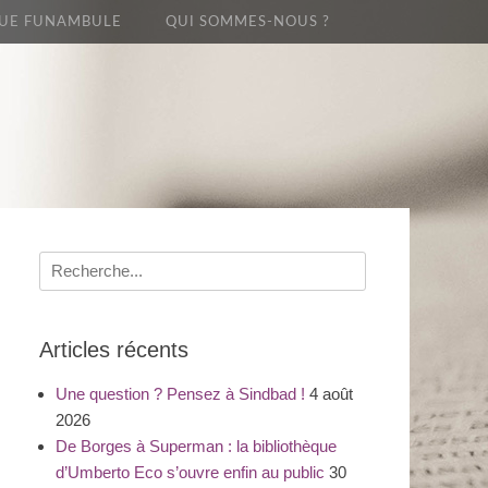
UE FUNAMBULE
QUI SOMMES-NOUS ?
Recherche
pour
:
Articles récents
Une question ? Pensez à Sindbad !
4 août
2026
De Borges à Superman : la bibliothèque
d’Umberto Eco s’ouvre enfin au public
30