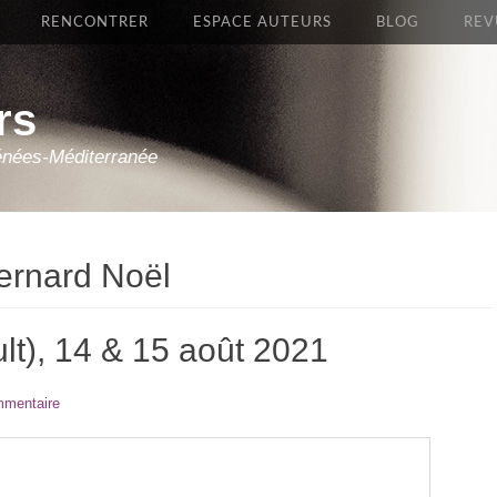
RENCONTRER
ESPACE AUTEURS
BLOG
REV
rs
énées-Méditerranée
rnard Noël
lt), 14 & 15 août 2021
mmentaire