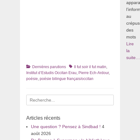
appara
l’infor
au
crépus
des
mots
Lire
la
suite…
Catégories
Tags
Dernières parutions
Il fut soir il fut matin
,
Institut d’Estudis Occitan Erau
,
Pierre Ech-Ardour
,
poésie
,
poésie bilingue français/occitan
Recherche
pour
:
Articles récents
Une question ? Pensez à Sindbad !
4
août 2026