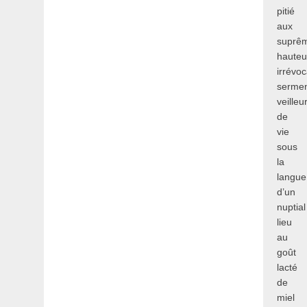
pitié
aux
suprê
hauteu
irrévo
serme
veilleu
de
vie
sous
la
langue
d’un
nuptial
lieu
au
goût
lacté
de
miel