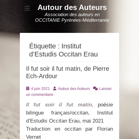
Autour des Auteurs
Association des auteurs en
OCCITANIE Pyrénées-Méditerranée
Étiquette :
Institut
d’Estudis Occitan Erau
Il fut soir il fut matin, de Pierre
Ech-Ardour
Posté
Auteur
4 juin 2021
Autour des Auteurs
Laisser
le
un commentaire
Il fut soir il fut matin
, poésie
bilingue français/occitan, Institut
d’Estudis Occitan Erau, mai 2021
Traduction en occitan par Florian
Vernet