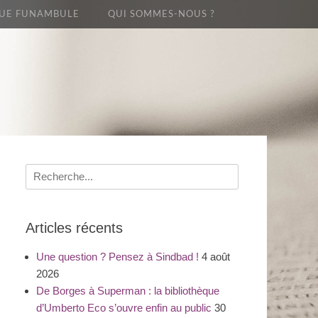
UE FUNAMBULE
QUI SOMMES-NOUS ?
Recherche
pour
:
Articles récents
Une question ? Pensez à Sindbad !
4 août
2026
De Borges à Superman : la bibliothèque
d’Umberto Eco s’ouvre enfin au public
30