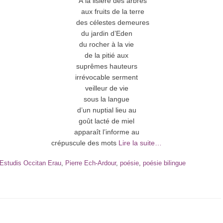
À la lisière des arbres
aux fruits de la terre
des célestes demeures
du jardin d’Eden
du rocher à la vie
de la pitié aux
suprêmes hauteurs
irrévocable serment
veilleur de vie
sous la langue
d’un nuptial lieu au
goût lacté de miel
apparaît l’informe au
crépuscule des mots
Lire la suite…
d’Estudis Occitan Erau
,
Pierre Ech-Ardour
,
poésie
,
poésie bilingue