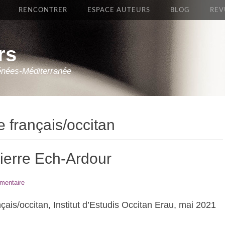
RENCONTRER
ESPACE AUTEURS
BLOG
REV
rs
énées-Méditerranée
e français/occitan
e Pierre Ech-Ardour
mentaire
nçais/occitan, Institut d’Estudis Occitan Erau, mai 2021