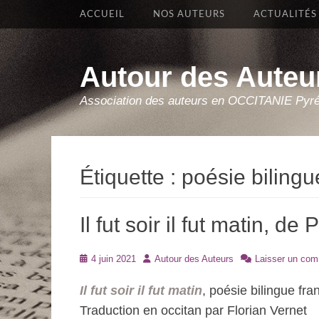
Premier Menu
Aller
ACCUEIL
NOS AUTEURS
ACTUALITÉS
au
contenu
Autour des Auteu
Association des auteurs en OCCITANIE Pyr
Étiquette :
poésie bilingu
Il fut soir il fut matin, d
Posté
Auteur
4 juin 2021
Autour des Auteurs
Laisser un com
le
Il fut soir il fut matin
, poésie bilingue fra
Traduction en occitan par Florian Vernet