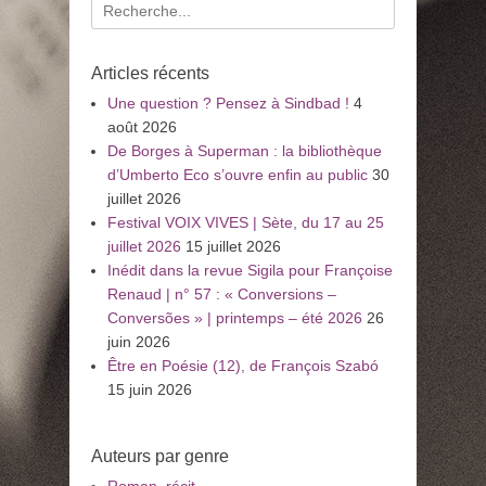
Recherche
pour
:
Articles récents
Une question ? Pensez à Sindbad !
4
août 2026
De Borges à Superman : la bibliothèque
d’Umberto Eco s’ouvre enfin au public
30
juillet 2026
Festival VOIX VIVES | Sète, du 17 au 25
juillet 2026
15 juillet 2026
Inédit dans la revue Sigila pour Françoise
Renaud | n° 57 : « Conversions –
Conversões » | printemps – été 2026
26
juin 2026
Être en Poésie (12), de François Szabó
15 juin 2026
Auteurs par genre