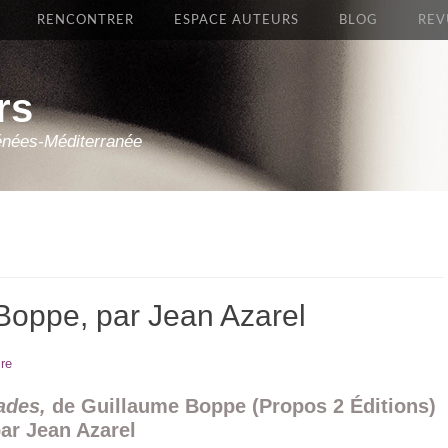
RENCONTRER
ESPACE AUTEURS
BLOG
REV
rs
énées-Méditerranée
Boppe, par Jean Azarel
re
ades,
de Guillaume Boppe (Propos 2 Éditions)
par Jean Azarel