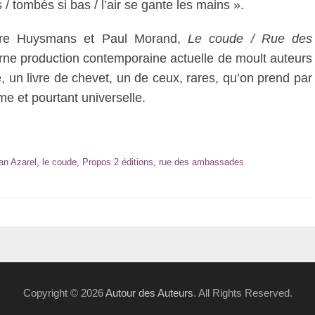
/ tombés si bas / l’air se gante les mains ».
tre Huysmans et Paul Morand,
Le coude / Rue des
e production contemporaine actuelle de moult auteurs
, un livre de chevet, un de ceux, rares, qu’on prend par
me et pourtant universelle.
an Azarel
,
le coude
,
Propos 2 éditions
,
rue des ambassades
Copyright © 2026
Autour des Auteurs
. All Rights Reserved.