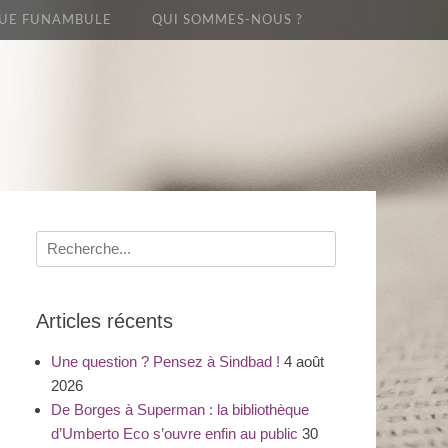
UE FUNAMBULE
QUI SOMMES-NOUS ?
Recherche
pour
:
Articles récents
Une question ? Pensez à Sindbad !
4 août
2026
De Borges à Superman : la bibliothèque
d’Umberto Eco s’ouvre enfin au public
30