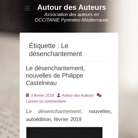
Autour des Auteurs
Association des auteurs en
OCCITANIE Pyrénées-Méditerranée
Étiquette :
Le
désenchantement
Le désenchantement,
nouvelles de Philippe
Castelneau
Posté
Auteur
3 février 2019
Autour des Auteurs
le
Laisser un commentaire
Le désenchantement
, nouvelles,
autoédition, février 2019