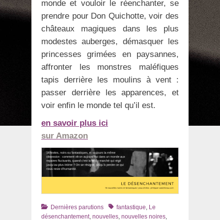
monde et vouloir le réenchanter, se
prendre pour Don Quichotte, voir des
châteaux magiques dans les plus
modestes auberges, démasquer les
princesses grimées en paysannes,
affronter les monstres maléfiques
tapis derrière les moulins à vent :
passer derrière les apparences, et
voir enfin le monde tel qu’il est.
en savoir plus ici
sur Amazon
Catégories
Tags
Dernières parutions
fantastique
,
Le
désenchantement
,
nouvelles
,
nouvelles noires
,