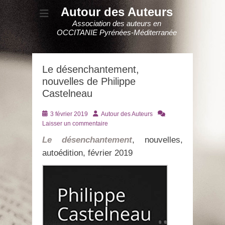
Autour des Auteurs
Association des auteurs en
OCCITANIE Pyrénées-Méditerranée
Le désenchantement,
nouvelles de Philippe
Castelneau
Posté
Auteur
3 février 2019
Autour des Auteurs
le
Laisser un commentaire
Le désenchantement
, nouvelles,
autoédition, février 2019