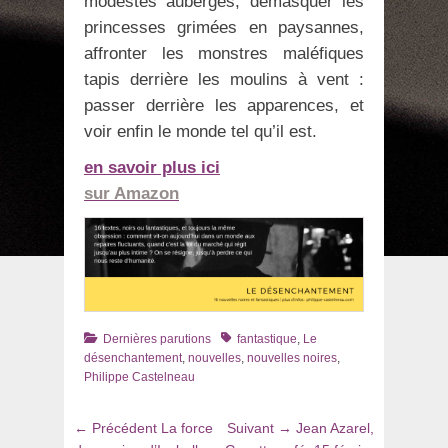
modestes auberges, démasquer les
princesses grimées en paysannes,
affronter les monstres maléfiques
tapis derrière les moulins à vent :
passer derrière les apparences, et
voir enfin le monde tel qu’il est.
en savoir plus ici
sur Amazon
Catégories
Tags
Dernières parutions
fantastique
,
Le
désenchantement
,
nouvelles
,
nouvelles noires
,
Philippe Castelneau
Navigation
Article
Article
← Précédent
La force
Suivant →
Jean Azarel,