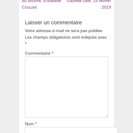
de
précédent
suivant
du sourire, d’Isabelle
Gazette café, 15 février
:
:
Crouzet
2019
l’article
Laisser un commentaire
Votre adresse e-mail ne sera pas publiée.
Les champs obligatoires sont indiqués avec
*
Commentaire
*
Nom
*