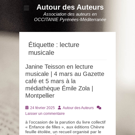
Autour des Auteurs
Association des auteurs en
OCCITANIE Pyrénées-Méditerranée
Étiquette :
lecture
musicale
Janine Teisson en lecture
musicale | 4 mars au Gazette
café et 5 mars à la
médiathèque Émile Zola |
Montpellier
Posté
Auteur
24 février 2025
Autour des Auteurs
le
Laisser un commentaire
à l’occasion de la parution du livre collectif
« Enfance de filles », aux éditions Chèvre
feuille étoilée, un recueil organisé par le