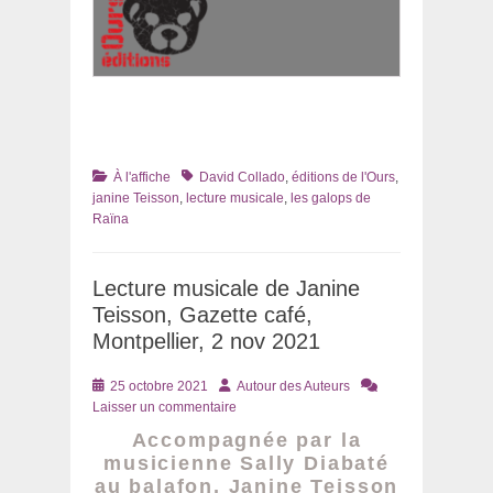
Catégories
Tags
À l'affiche
David Collado
,
éditions de l'Ours
,
janine Teisson
,
lecture musicale
,
les galops de
Raïna
Lecture musicale de Janine
Teisson, Gazette café,
Montpellier, 2 nov 2021
Posté
Auteur
25 octobre 2021
Autour des Auteurs
le
Laisser un commentaire
Accompagnée par la
musicienne Sally Diabaté
au balafon, Janine Teisson