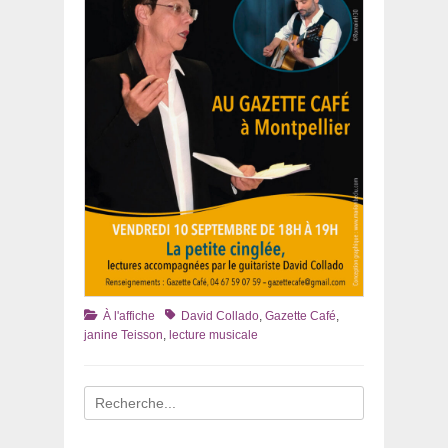
Catégories
Tags
À l'affiche
David Collado
,
Gazette Café
,
janine Teisson
,
lecture musicale
Recherche
pour
: