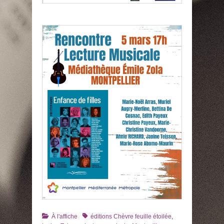
Catégories
Tags
À l'affiche
éditions Chèvre feuille étoilée
,