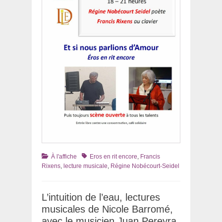
Catégories
Tags
À l'affiche
Eros en rit encore
,
Francis
Rixens
,
lecture musicale
,
Régine Nobécourt-Seidel
L’intuition de l’eau, lectures
musicales de Nicole Barromé,
avec le musicien Juan Pereyra,