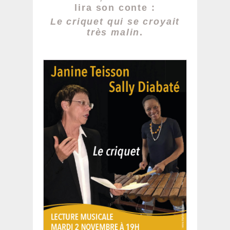
lira son conte :
Le criquet qui se croyait
très malin
.