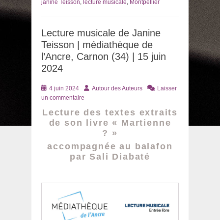
janine Teisson
,
lecture musicale
,
Montpellier
Lecture musicale de Janine
Teisson | médiathèque de
l’Ancre, Carnon (34) | 15 juin
2024
Posté
Auteur
4 juin 2024
Autour des Auteurs
Laisser
le
un commentaire
Lecture des textes extraits
de son livre « Martienne
? »
accompagnée au balafon
par Sali Diabaté