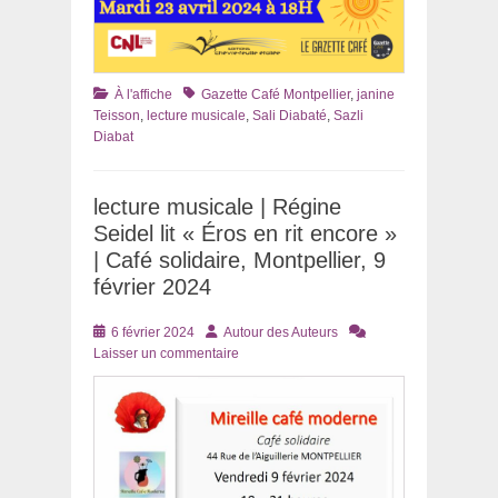
Catégories
Tags
À l'affiche
Gazette Café Montpellier
,
janine
Teisson
,
lecture musicale
,
Sali Diabaté
,
Sazli
Diabat
lecture musicale | Régine
Seidel lit « Éros en rit encore »
| Café solidaire, Montpellier, 9
février 2024
Posté
Auteur
6 février 2024
Autour des Auteurs
le
Laisser un commentaire