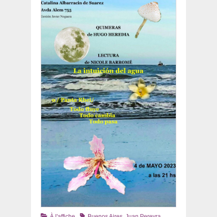
Catégories
Tags
À l'affiche
Buenos Aires
,
Juan Pereyra
,