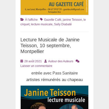
Catégories
Tags
À l'affiche
Gazette Café
,
janine Teisson
,
le
criquet
,
lecture musicale
,
Sally Diabaté
Lecture Musicale de Janine
Teisson, 10 septembre,
Montpellier
Posté
Auteur
28 août 2021
Autour des Auteurs
le
Laisser un commentaire
entrée avec Pass Sanitaire
artistes rémunérés au chapeau