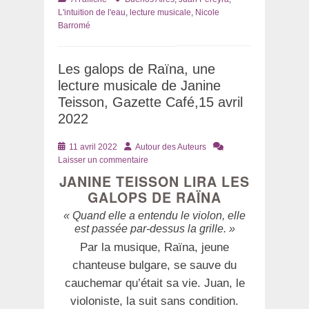
L'intuition de l'eau
,
lecture musicale
,
Nicole
Barromé
Les galops de Raïna, une
lecture musicale de Janine
Teisson, Gazette Café,15 avril
2022
Posté
Auteur
11 avril 2022
Autour des Auteurs
le
Laisser un commentaire
JANINE TEISSON LIRA LES
GALOPS DE RAÏNA
« Quand elle a entendu le violon, elle
est passée par-dessus la grille. »
Par la musique, Raïna, jeune
chanteuse bulgare, se sauve du
cauchemar qu’était sa vie. Juan, le
violoniste, la suit sans condition.