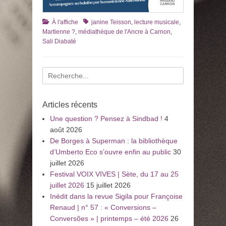
Catégories
Tags
À l'affiche
janine Teisson
,
lecture musicale
,
Martienne ?
,
médiathèque de l'Ancre à Carnon
,
Sali Diabaté
Recherche
pour
:
Articles récents
Une question ? Pensez à Sindbad !
4
août 2026
De Borges à Superman : la bibliothèque
d’Umberto Eco s’ouvre enfin au public
30
juillet 2026
Festival VOIX VIVES | Sète, du 17 au 25
juillet 2026
15 juillet 2026
Inédit dans la revue Sigila pour Françoise
Renaud | n° 57 : « Conversions –
Conversões » | printemps – été 2026
26