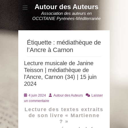
Autour des Auteurs
Association des auteurs en
OCCITANIE Pyrénées-Méditerranée
Étiquette :
médiathèque de
l’Ancre à Carnon
Lecture musicale de Janine
Teisson | médiathèque de
l’Ancre, Carnon (34) | 15 juin
2024
Posté
Auteur
4 juin 2024
Autour des Auteurs
Laisser
le
un commentaire
Lecture des textes extraits
de son livre « Martienne
? »