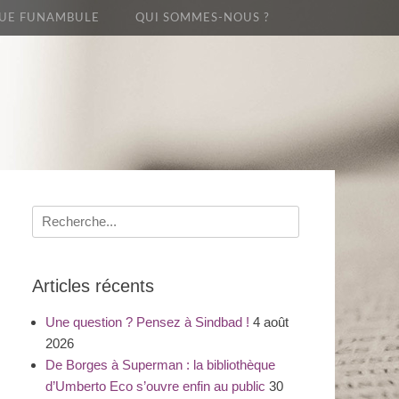
UE FUNAMBULE
QUI SOMMES-NOUS ?
Recherche
pour
:
Articles récents
Une question ? Pensez à Sindbad !
4 août
2026
De Borges à Superman : la bibliothèque
d’Umberto Eco s’ouvre enfin au public
30