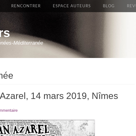
RENCONTRER
ESPACE AUTEURS
BLOG
REV
rs
énées-Méditerranée
rmée
 Azarel, 14 mars 2019, Nîmes
ommentaire