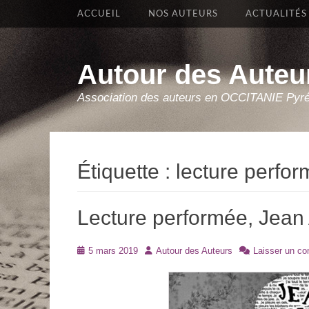
Premier Menu
Aller
ACCUEIL
NOS AUTEURS
ACTUALITÉS
au
contenu
Autour des Auteu
Association des auteurs en OCCITANIE Pyr
Étiquette :
lecture perfo
Lecture performée, Jean
Posté
Auteur
5 mars 2019
Autour des Auteurs
Laisser un c
le