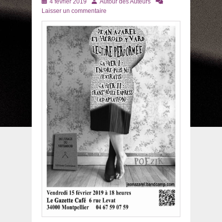
Posté
Auteur
4 février 2019
Autour des Auteurs
le
Laisser un commentaire