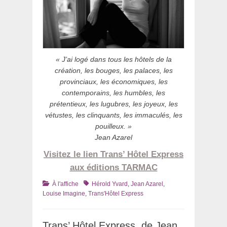
« J’ai logé dans tous les hôtels de la
création, les bouges, les palaces, les
provinciaux, les économiques, les
contemporains, les humbles, les
prétentieux, les lugubres, les joyeux, les
vétustes, les clinquants, les immaculés, les
pouilleux. »
Jean Azarel
Visitez le lien Trans’ Hôtel Express
aux éditions TARMAC
Catégories
Tags
À l'affiche
Hérold Yvard
,
Jean Azarel
,
Louise Imagine
,
Trans'Hôtel Express
Trans’ Hôtel Express, de Jean