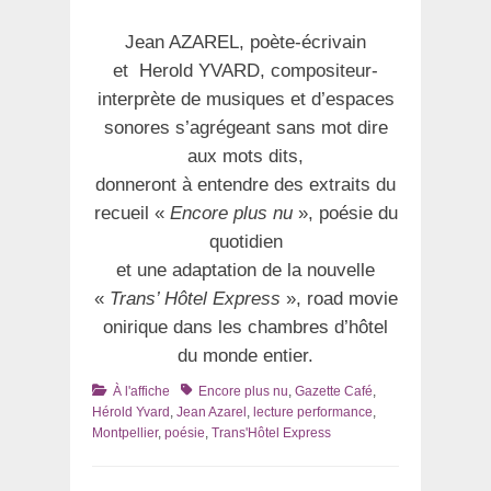
Jean AZAREL, poète-écrivain
et Herold YVARD, compositeur-
interprète de musiques et d’espaces
sonores s’agrégeant sans mot dire
aux mots dits,
donneront à entendre des extraits du
recueil «
Encore plus nu
», poésie du
quotidien
et une adaptation de la nouvelle
«
Trans’ Hôtel Express
», road movie
onirique dans les chambres d’hôtel
du monde entier.
Catégories
Tags
À l'affiche
Encore plus nu
,
Gazette Café
,
Hérold Yvard
,
Jean Azarel
,
lecture performance
,
Montpellier
,
poésie
,
Trans'Hôtel Express