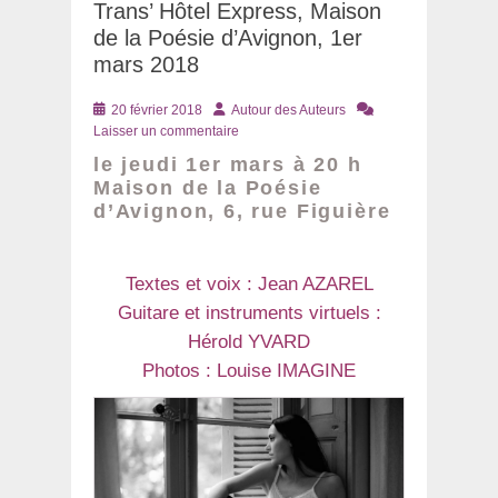
Trans’ Hôtel Express, Maison
de la Poésie d’Avignon, 1er
mars 2018
Posté
Auteur
20 février 2018
Autour des Auteurs
le
Laisser un commentaire
le jeudi 1er mars à 20 h
Maison de la Poésie
d’Avignon, 6, rue Figuière
Textes et voix : Jean AZAREL
Guitare et instruments virtuels :
Hérold YVARD
Photos : Louise IMAGINE