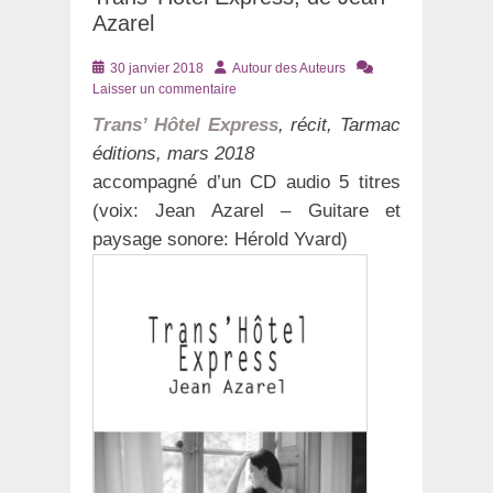
Azarel
Posté
Auteur
30 janvier 2018
Autour des Auteurs
le
Laisser un commentaire
Trans’ Hôtel Express
, récit, Tarmac
éditions, mars 2018
accompagné d’un CD audio 5 titres
(voix: Jean Azarel – Guitare et
paysage sonore: Hérold Yvard)