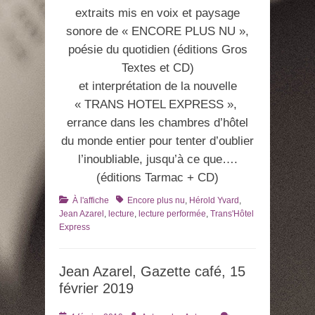
extraits mis en voix et paysage
sonore de « ENCORE PLUS NU »,
poésie du quotidien (éditions Gros
Textes et CD)
et interprétation de la nouvelle
« TRANS HOTEL EXPRESS »,
errance dans les chambres d’hôtel
du monde entier pour tenter d’oublier
l’inoubliable, jusqu’à ce que….
(éditions Tarmac + CD)
Catégories
Tags
À l'affiche
Encore plus nu
,
Hérold Yvard
,
Jean Azarel
,
lecture
,
lecture performée
,
Trans'Hôtel
Express
Jean Azarel, Gazette café, 15
février 2019