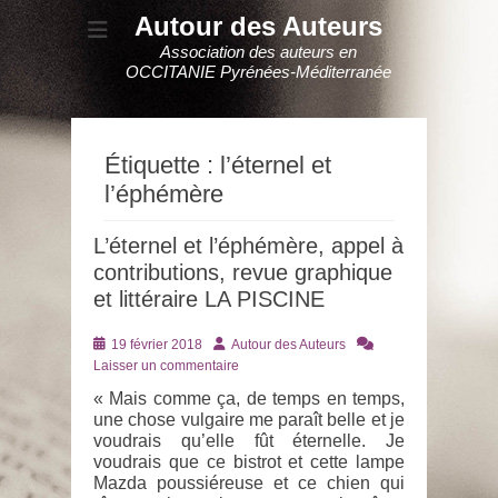
Autour des Auteurs
Association des auteurs en
OCCITANIE Pyrénées-Méditerranée
Étiquette :
l’éternel et
l’éphémère
L’éternel et l’éphémère, appel à
contributions, revue graphique
et littéraire LA PISCINE
Posté
Auteur
19 février 2018
Autour des Auteurs
le
Laisser un commentaire
« Mais comme ça, de temps en temps,
une chose vulgaire me paraît belle et je
voudrais qu’elle fût éternelle. Je
voudrais que ce bistrot et cette lampe
Mazda poussiéreuse et ce chien qui