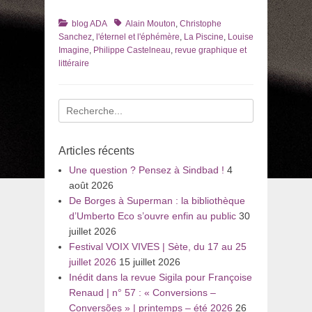
Catégories
Tags
blog ADA
Alain Mouton
,
Christophe
Sanchez
,
l'éternel et l'éphémère
,
La Piscine
,
Louise
Imagine
,
Philippe Castelneau
,
revue graphique et
littéraire
Recherche
pour
:
Articles récents
Une question ? Pensez à Sindbad !
4
août 2026
De Borges à Superman : la bibliothèque
d’Umberto Eco s’ouvre enfin au public
30
juillet 2026
Festival VOIX VIVES | Sète, du 17 au 25
juillet 2026
15 juillet 2026
Inédit dans la revue Sigila pour Françoise
Renaud | n° 57 : « Conversions –
Conversões » | printemps – été 2026
26