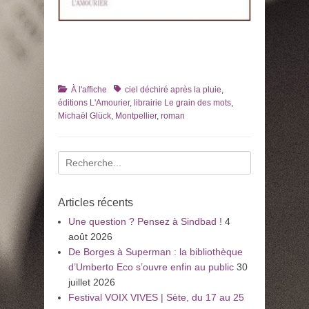
Catégories
Tags
À l'affiche
ciel déchiré après la pluie
,
éditions L'Amourier
,
librairie Le grain des mots
,
Michaël Glück
,
Montpellier
,
roman
Recherche
pour
:
Articles récents
Une question ? Pensez à Sindbad !
4
août 2026
De Borges à Superman : la bibliothèque
d’Umberto Eco s’ouvre enfin au public
30
juillet 2026
Festival VOIX VIVES | Sète, du 17 au 25