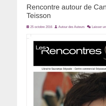
Rencontre autour de Ca
Teisson
Posté
Auteur
25 octobre 2016
Autour des Auteurs
Laisser u
le