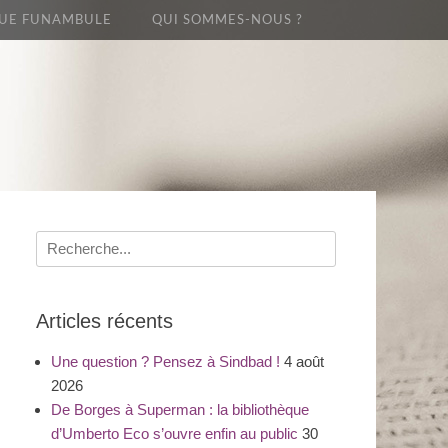
UE FUNAMBULE
QUI SOMMES-NOUS ?
Recherche
pour
:
Articles récents
Une question ? Pensez à Sindbad !
4 août
2026
De Borges à Superman : la bibliothèque
d’Umberto Eco s’ouvre enfin au public
30