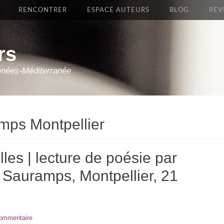
RENCONTRER
ESPACE AUTEURS
BLOG
REV
rs
énées-Méditerranée
amps Montpellier
les | lecture de poésie par
e Sauramps, Montpellier, 21
commentaire