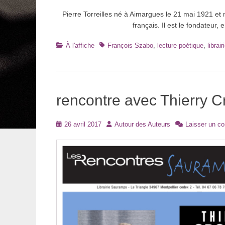
Pierre Torreilles né à Aimargues le 21 mai 1921 et mo
français. Il est le fondateur,
Catégories
Tags
À l'affiche
François Szabo
,
lecture poétique
,
librai
rencontre avec Thierry C
Posté
Auteur
26 avril 2017
Autour des Auteurs
Laisser un c
le