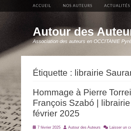
Premier Menu
Aller
ACCUEIL
NOS AUTEURS
ACTUALITÉS
au
contenu
Autour des Auteu
Association des auteurs en OCCITANIE Pyr
Étiquette :
librairie Saur
Hommage à Pierre Torreil
François Szabó | librairi
février 2025
Posté
Auteur
7 février 2025
Autour des Auteurs
Laisser un 