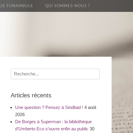
UE FUNAMBULE
QUI SOMMES-NOUS ?
Recherche
pour
:
Articles récents
Une question ? Pensez à Sindbad !
4 août
2026
De Borges à Superman : la bibliothèque
d’Umberto Eco s’ouvre enfin au public
30