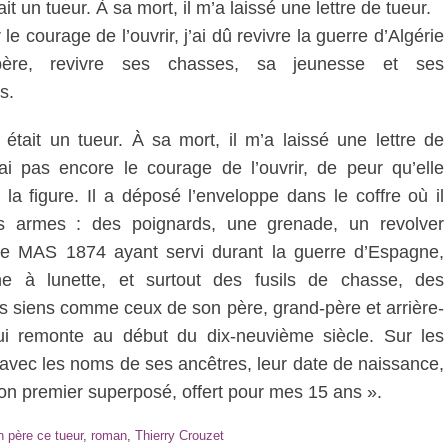
t un tueur. À sa mort, il m’a laissé une lettre de tueur.
le courage de l’ouvrir, j’ai dû revivre la guerre d’Algérie
re, revivre ses chasses, sa jeunesse et ses
s.
était un tueur. À sa mort, il m’a laissé une lettre de
’ai pas encore le courage de l’ouvrir, de peur qu’elle
la figure. Il a déposé l’enveloppe dans le coffre où il
es armes : des poignards, une grenade, un revolver
e MAS 1874 ayant servi durant la guerre d’Espagne,
ne à lunette, et surtout des fusils de chasse, des
les siens comme ceux de son père, grand-père et arrière-
ui remonte au début du dix-neuvième siècle. Sur les
 avec les noms de ses ancêtres, leur date de naissance,
 mon premier superposé, offert pour mes 15 ans ».
 père ce tueur
,
roman
,
Thierry Crouzet