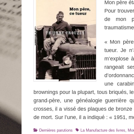
Mon père étai
Pour trouver 
de mon pè
traumatisme
« Mon père 
tueur. Je n
m’explose à 
rangeait s
d’ordonnanc
une carabi
brownings pour la plupart, tous briqués, 
grand-père, une généalogie guerrière q
crosses, il a vissé des plaques de bronze
de mort. Sur l’une, il a indiqué : « 1951,
Catégories
Tags
Dernières parutions
La Manufacture des livres
,
Mon