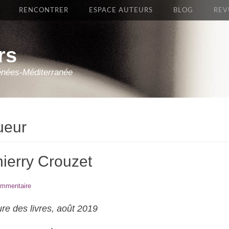
RENCONTRER
ESPACE AUTEURS
BLOG
REV
rs
énées-Méditerranée
ueur
hierry Crouzet
ommentaire
re des livres, août 2019