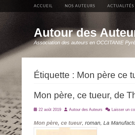
Premier Menu
Aller
ACCUEIL
NOS AUTEURS
ACTUALITÉS
au
contenu
Autour des Auteu
Association des auteurs en OCCITANIE Pyr
Étiquette :
Mon père ce t
Mon père, ce tueur, de T
Posté
Auteur
22 août 2019
Autour des Auteurs
Laisser un c
le
Mon père, ce tueur
, roman, La Manufactu