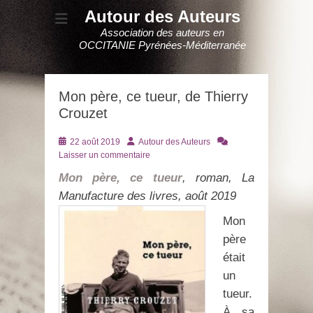
Autour des Auteurs
Association des auteurs en
OCCITANIE Pyrénées-Méditerranée
Mon père, ce tueur, de Thierry
Crouzet
Posté
Auteur
22 août 2019
Autour des Auteurs
le
Laisser un commentaire
Mon père, ce tueur
, roman, La
Manufacture des livres, août 2019
Mon
père
était
un
tueur.
À sa