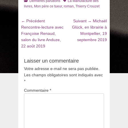
Catégories
Tags
Dernières parutions
La Manufacture des
livres
,
Mon père ce tueur
,
roman
,
Thierry Crouzet
Navigation
Article
Article
← Précédent
Suivant →
Michaël
de
précédent
suivant
Rencontre-lecture avec
Glück, en librairie à
:
:
Françoise Renaud,
Montpellier, 19
l’article
salon du livre Anduze,
septembre 2019
22 août 2019
Laisser un commentaire
Votre adresse e-mail ne sera pas publiée.
Les champs obligatoires sont indiqués avec
*
Commentaire
*