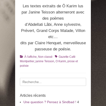
Les textes extraits de Ô Karim lus
par Janine Teisson alterneront avec
des poèmes
d’Abdellati Lâbi, Anne sylvestre,
Prévert, Grand Corps Malade, Villon
etc…
dits par Claire Henquet, merveilleuse
passeuse de poésie.
Catégories
Tags
À l'affiche
,
Non classé
Gazette Café
Montpellier
,
janine Teisson
,
O Karim
,
prose et
poésie
Recherche
pour
:
Articles récents
Une question ? Pensez à Sindbad !
4