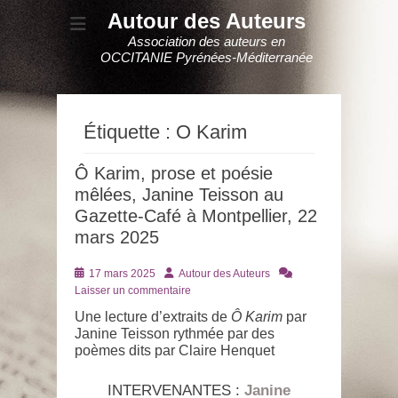
Autour des Auteurs
Association des auteurs en
OCCITANIE Pyrénées-Méditerranée
Étiquette :
O Karim
Ô Karim, prose et poésie
mêlées, Janine Teisson au
Gazette-Café à Montpellier, 22
mars 2025
Posté
Auteur
17 mars 2025
Autour des Auteurs
le
Laisser un commentaire
Une lecture d’extraits de
Ô Karim
par
Janine Teisson rythmée par des
poèmes dits par Claire Henquet
INTERVENANTES :
Janine