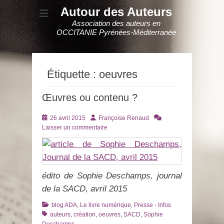
Autour des Auteurs
Association des auteurs en
OCCITANIE Pyrénées-Méditerranée
Étiquette :
oeuvres
Œuvres ou contenu ?
Posté
Auteur
26 avril 2015
Françoise Renaud
le
Laisser un commentaire
édito de Sophie Deschamps, journal
de la SACD, avril 2015
Catégories
Tags
blog ADA
,
Le livre numérique
,
Presse - Infos
auteurs
,
création
,
oeuvres
,
SACD
,
Sophie