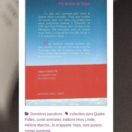
Catégories
Tags
Dernières parutions
collection ders Quatre
Pattes
,
conte animalier
,
éditions Hors Limite
,
Hélène Marche
,
Je m'appelle Yepa
,
ours polaire
,
roman jeunesse