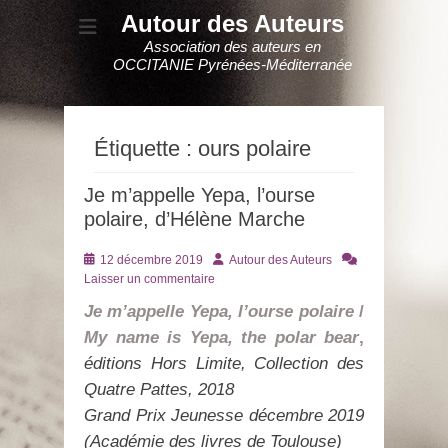
Autour des Auteurs
Association des auteurs en
OCCITANIE Pyrénées-Méditerranée
Étiquette :
ours polaire
Je m’appelle Yepa, l’ourse
polaire, d’Hélène Marche
Posté
Auteur
12 décembre 2019
Autour des Auteurs
le
Laisser un commentaire
Je m’appelle Yepa, l’ourse polaire
/
My name is Yepa, the polar bear
,
éditions Hors Limite, Collection des
Quatre Pattes, 2018
Grand Prix Jeunesse décembre 2019
(Académie des livres de Toulouse)