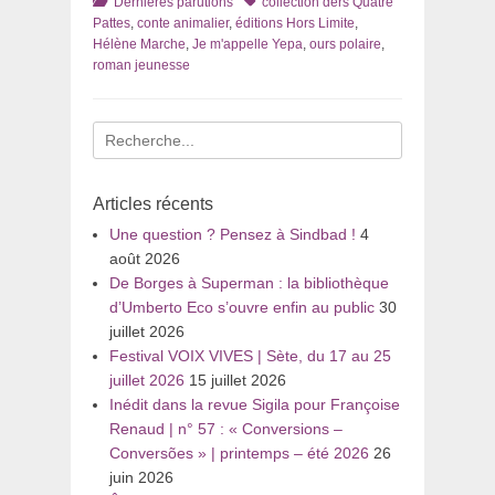
Catégories
Tags
Dernières parutions
collection ders Quatre
Pattes
,
conte animalier
,
éditions Hors Limite
,
Hélène Marche
,
Je m'appelle Yepa
,
ours polaire
,
roman jeunesse
Recherche
pour
:
Articles récents
Une question ? Pensez à Sindbad !
4
août 2026
De Borges à Superman : la bibliothèque
d’Umberto Eco s’ouvre enfin au public
30
juillet 2026
Festival VOIX VIVES | Sète, du 17 au 25
juillet 2026
15 juillet 2026
Inédit dans la revue Sigila pour Françoise
Renaud | n° 57 : « Conversions –
Conversões » | printemps – été 2026
26
juin 2026