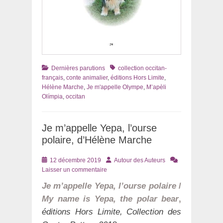
Catégories
Tags
Dernières parutions
collection occitan-
français
,
conte animalier
,
éditions Hors Limite
,
Hélène Marche
,
Je m'appelle Olympe
,
M’apèli
Olímpia
,
occitan
Je m’appelle Yepa, l’ourse
polaire, d’Hélène Marche
Posté
Auteur
12 décembre 2019
Autour des Auteurs
le
Laisser un commentaire
Je m’appelle Yepa, l’ourse polaire
/
My name is Yepa, the polar bear
,
éditions Hors Limite, Collection des