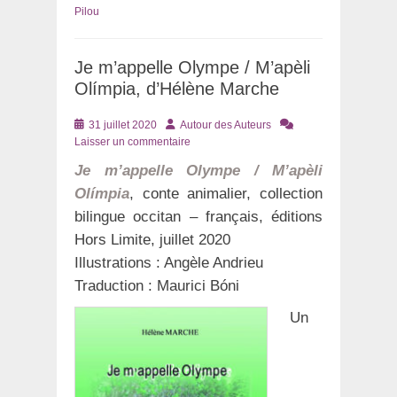
Pilou
Je m’appelle Olympe / M’apèli
Olímpia, d’Hélène Marche
Posté
Auteur
31 juillet 2020
Autour des Auteurs
le
Laisser un commentaire
Je m’appelle Olympe / M’apèli
Olímpia
, conte animalier, collection
bilingue occitan – français, éditions
Hors Limite, juillet 2020
Illustrations : Angèle Andrieu
Traduction : Maurici Bóni
Un