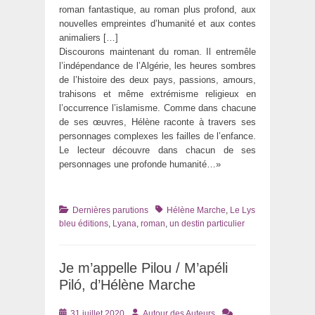
roman fantastique, au roman plus profond, aux
nouvelles empreintes d’humanité et aux contes
animaliers […]
Discourons maintenant du roman. Il entremêle
l’indépendance de l’Algérie, les heures sombres
de l’histoire des deux pays, passions, amours,
trahisons et même extrémisme religieux en
l’occurrence l’islamisme. Comme dans chacune
de ses œuvres, Hélène raconte à travers ses
personnages complexes les failles de l’enfance.
Le lecteur découvre dans chacun de ses
personnages une profonde humanité…»
Catégories
Tags
Dernières parutions
Hélène Marche
,
Le Lys
bleu éditions
,
Lyana
,
roman
,
un destin particulier
Je m’appelle Pilou / M’apéli
Piló, d’Hélène Marche
Posté
Auteur
31 juillet 2020
Autour des Auteurs