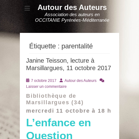
Autour des Auteurs
Association des auteurs en
OCCITANIE Pyrénées-Méditerranée
Étiquette :
parentalité
Janine Teisson, lecture à
Marsillargues, 11 octobre 2017
Posté
Auteur
7 octobre 2017
Autour des Auteurs
le
Laisser un commentaire
Bibliothèque de
Marsillargues (34)
mercredi 11 octobre à 18 h
L’enfance en
Question