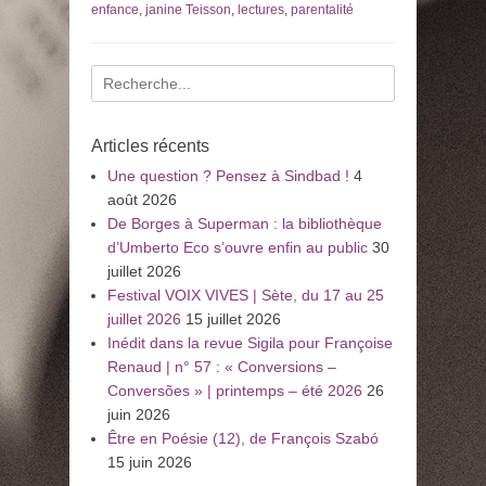
enfance
,
janine Teisson
,
lectures
,
parentalité
Recherche
pour
:
Articles récents
Une question ? Pensez à Sindbad !
4
août 2026
De Borges à Superman : la bibliothèque
d’Umberto Eco s’ouvre enfin au public
30
juillet 2026
Festival VOIX VIVES | Sète, du 17 au 25
juillet 2026
15 juillet 2026
Inédit dans la revue Sigila pour Françoise
Renaud | n° 57 : « Conversions –
Conversões » | printemps – été 2026
26
juin 2026
Être en Poésie (12), de François Szabó
15 juin 2026