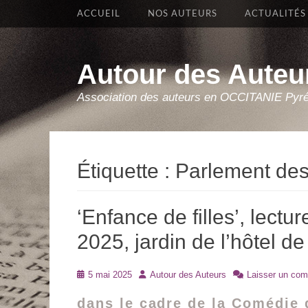
Premier Menu
Aller
ACCUEIL
NOS AUTEURS
ACTUALITÉS
au
contenu
Autour des Auteu
Association des auteurs en OCCITANIE Pyr
Étiquette :
Parlement des
‘Enfance de filles’, lectu
2025, jardin de l’hôtel d
Posté
Auteur
5 mai 2025
Autour des Auteurs
Laisser un com
le
dans le cadre de la Comédie 