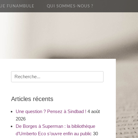
UE FUNAMBULE
QUI SOMMES-NOUS ?
Recherche
pour
:
Articles récents
Une question ? Pensez à Sindbad !
4 août
2026
De Borges à Superman : la bibliothèque
d’Umberto Eco s’ouvre enfin au public
30