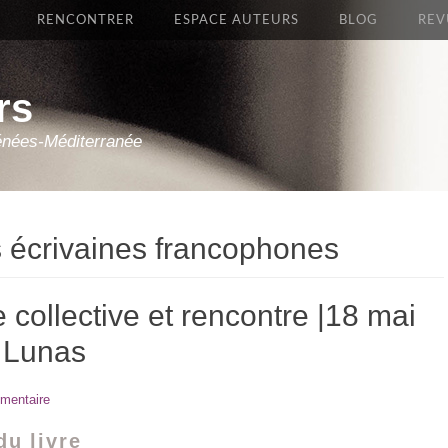
RENCONTRER
ESPACE AUTEURS
BLOG
REV
rs
énées-Méditerranée
 écrivaines francophones
re collective et rencontre |18 mai
e Lunas
mentaire
du livre