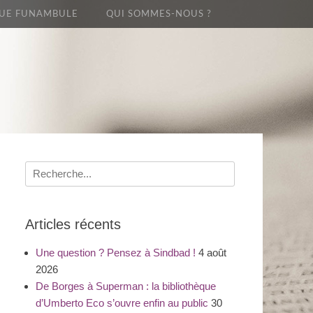
UE FUNAMBULE
QUI SOMMES-NOUS ?
Recherche
pour
:
Articles récents
Une question ? Pensez à Sindbad !
4 août
2026
De Borges à Superman : la bibliothèque
d’Umberto Eco s’ouvre enfin au public
30