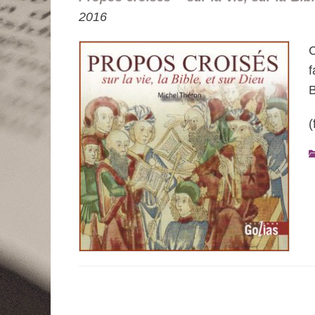
2016
C
f
B
(
C