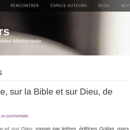
RENCONTRER
ESPACE AUTEURS
BLOG
REV
rs
énées-Méditerranée
s
e, sur la Bible et sur Dieu, de
r un commentaire
le et sur Dieu
, roman par lettres, éditions Golias, mars