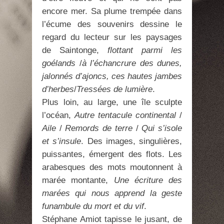
encore mer. Sa plume trempée dans
l’écume des souvenirs dessine le
regard du lecteur sur les paysages
de Saintonge,
flottant parmi les
goélands
/
à l’échancrure des dunes,
jalonnés d’ajoncs, ces hautes jambes
d’herbes
/
Tressées de lumière
.
Plus loin, au large, une île sculpte
l’océan,
Autre tentacule continental
/
Aile
/
Remords de terre
/
Qui s’isole
et s’insule
. Des images, singulières,
puissantes, émergent des flots. Les
arabesques des mots moutonnent à
marée montante,
Une écriture des
marées qui nous apprend la geste
funambule du mort et du vif
.
Stéphane Amiot tapisse le jusant, de