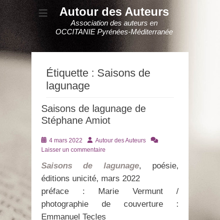
Autour des Auteurs
Association des auteurs en
OCCITANIE Pyrénées-Méditerranée
Étiquette :
Saisons de
lagunage
Saisons de lagunage de
Stéphane Amiot
Posté
Auteur
4 mars 2022
Autour des Auteurs
le
Laisser un commentaire
Saisons de lagunage
, poésie,
éditions unicité, mars 2022
préface : Marie Vermunt /
photographie de couverture :
Emmanuel Tecles