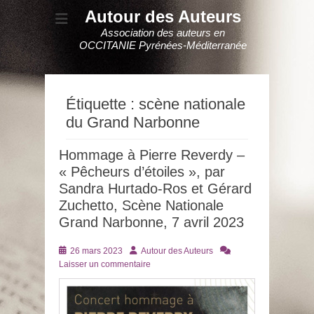
Autour des Auteurs
Association des auteurs en
OCCITANIE Pyrénées-Méditerranée
Étiquette :
scène nationale
du Grand Narbonne
Hommage à Pierre Reverdy –
« Pêcheurs d’étoiles », par
Sandra Hurtado-Ros et Gérard
Zuchetto, Scène Nationale
Grand Narbonne, 7 avril 2023
Posté
Auteur
26 mars 2023
Autour des Auteurs
le
Laisser un commentaire