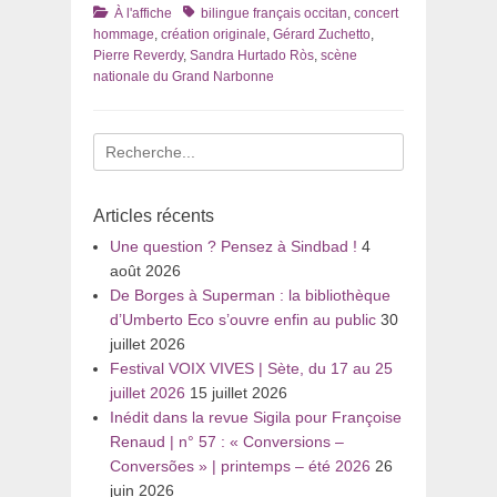
Catégories
Tags
À l'affiche
bilingue français occitan
,
concert
hommage
,
création originale
,
Gérard Zuchetto
,
Pierre Reverdy
,
Sandra Hurtado Ròs
,
scène
nationale du Grand Narbonne
Recherche
pour
:
Articles récents
Une question ? Pensez à Sindbad !
4
août 2026
De Borges à Superman : la bibliothèque
d’Umberto Eco s’ouvre enfin au public
30
juillet 2026
Festival VOIX VIVES | Sète, du 17 au 25
juillet 2026
15 juillet 2026
Inédit dans la revue Sigila pour Françoise
Renaud | n° 57 : « Conversions –
Conversões » | printemps – été 2026
26
juin 2026