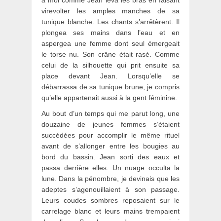
à moi comme Jean leva les bras en faisant
virevolter les amples manches de sa
tunique blanche. Les chants s’arrêtèrent. Il
plongea ses mains dans l’eau et en
aspergea une femme dont seul émergeait
le torse nu. Son crâne était rasé. Comme
celui de la silhouette qui prit ensuite sa
place devant Jean. Lorsqu’elle se
débarrassa de sa tunique brune, je compris
qu’elle appartenait aussi à la gent féminine.
Au bout d’un temps qui me parut long, une
douzaine de jeunes femmes s’étaient
succédées pour accomplir le même rituel
avant de s’allonger entre les bougies au
bord du bassin. Jean sorti des eaux et
passa derrière elles. Un nuage occulta la
lune. Dans la pénombre, je devinais que les
adeptes s’agenouillaient à son passage.
Leurs coudes sombres reposaient sur le
carrelage blanc et leurs mains trempaient