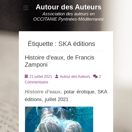
Autour des Auteurs
Association des auteurs en
OCCITANIE Pyrénées-Méditerranée
Étiquette :
SKA éditions
Histoire d’eaux, de Francis
Zamponi
Posté
Auteur
21 juillet 2021
Autour des Auteurs
2
le
Commentsaire
Histoire d’eaux
, polar érotique, SKA
éditions, juillet 2021