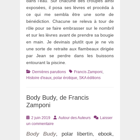
dans l’eau. Sur chacune des croupes ainsi
exposées, il posa ses lèvres et procéda à
ce qui me sembla être une sorte de
bénédiction. Chacune se releva à tour de
rôle pour se faire embrasser sur le nombril
et sur les lèvres avant de prendre sa bougie
en main. Je devinais plutôt que je ne vis
une sorte de retraite aux flambeaux dirigée
par Jean se perdre dans les buissons
entourant la piscine.
Catégories
Tags
Dernières parutions
Francis Zamponi
,
Histoire d'eaux
,
polar érotique
,
SKA éditions
Body Budy, de Francis
Zamponi
Posté
Auteur
2 juin 2019
Autour des Auteurs
Laisser
le
un commentaire
Body Budy
, polar libertin, ebook,