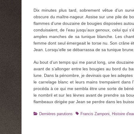
Dix minutes plus tard, sobrement vêtue d’un survê
obscure du maître-nageur. Assise sur une pile de bou
flammes d’une douzaine de bougies disposées autour 
conduisaient, de l’eau jusqu’aux genoux, celui qui s’
amples manches de sa tunique blanche. Les chants
femme dont seul émergeait le torse nu. Son crâne éta
Jean. Lorsqu’elle se débarrassa de sa tunique brune, 
Au bout d’un temps qui me parut long, une douzaine
avant de s’allonger entre les bougies au bord du bas
lune. Dans la pénombre, je devinais que les adeptes
le carrelage blanc et leurs mains trempaient dans 
procéda à ce qui me sembla être une sorte de bénéd
le nombril et sur les lèvres avant de prendre sa bou
flambeaux dirigée par Jean se perdre dans les buisso
Catégories
Tags
Dernières parutions
Francis Zamponi
,
Histoire d'ea