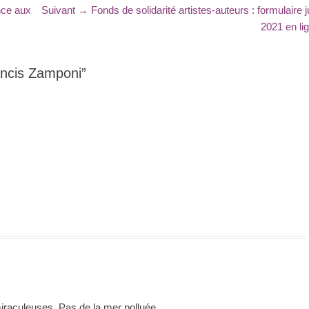
Article
nce aux
Suivant →
Fonds de solidarité artistes-auteurs : formulaire j
suivant
2021 en li
:
ancis Zamponi”
iraculeuses. Pas de la mer polluée.