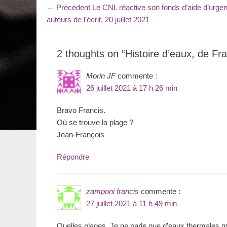
Navigation
Article
← Précédent
Le CNL réactive son fonds d’aide d’urge
précédent
auteurs de l’écrit, 20 juillet 2021
de
:
l’article
2 thoughts on “Histoire d’eaux, de Fr
Morin JF
commente :
26 juillet 2021 à 17 h 26 min
Bravo Francis.
Où se trouve la plage ?
Jean-François
Répondre
zamponi francis
commente :
27 juillet 2021 à 11 h 49 min
Quelles plages. Je ne parle que d’eaux thermales m