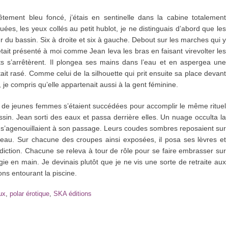
tement bleu foncé, j’étais en sentinelle dans la cabine totalement
ées, les yeux collés au petit hublot, je ne distinguais d’abord que les
du bassin. Six à droite et six à gauche. Debout sur les marches qui y
était présenté à moi comme Jean leva les bras en faisant virevolter les
 s’arrêtèrent. Il plongea ses mains dans l’eau et en aspergea une
it rasé. Comme celui de la silhouette qui prit ensuite sa place devant
je compris qu’elle appartenait aussi à la gent féminine.
 de jeunes femmes s’étaient succédées pour accomplir le même rituel
sin. Jean sorti des eaux et passa derrière elles. Un nuage occulta la
 s’agenouillaient à son passage. Leurs coudes sombres reposaient sur
l’eau. Sur chacune des croupes ainsi exposées, il posa ses lèvres et
iction. Chacune se releva à tour de rôle pour se faire embrasser sur
gie en main. Je devinais plutôt que je ne vis une sorte de retraite aux
ns entourant la piscine.
ux
,
polar érotique
,
SKA éditions