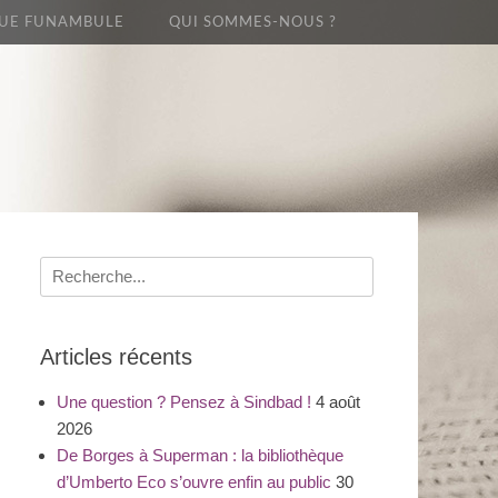
UE FUNAMBULE
QUI SOMMES-NOUS ?
Recherche
pour
:
Articles récents
Une question ? Pensez à Sindbad !
4 août
2026
De Borges à Superman : la bibliothèque
d’Umberto Eco s’ouvre enfin au public
30