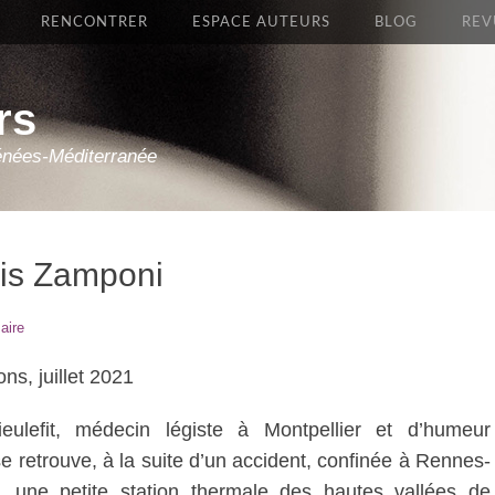
RENCONTRER
ESPACE AUTEURS
BLOG
REV
rs
énées-Méditerranée
cis Zamponi
aire
ons, juillet 2021
ieulefit, médecin légiste à Montpellier et d’humeur
 se retrouve, à la suite d’un accident, confinée à Rennes-
s, une petite station thermale des hautes vallées de