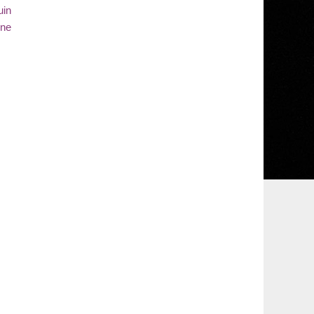
uin
gne