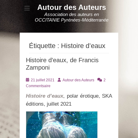
Autour des Auteurs
Association des auteurs en
OCCITANIE Pyrénées-Méditerranée
Étiquette :
Histoire d’eaux
Histoire d’eaux, de Francis
Zamponi
Posté
Auteur
21 juillet 2021
Autour des Auteurs
2
le
Commentsaire
Histoire d’eaux
, polar érotique, SKA
éditions, juillet 2021