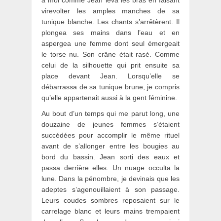
à moi comme Jean leva les bras en faisant
virevolter les amples manches de sa
tunique blanche. Les chants s’arrêtèrent. Il
plongea ses mains dans l’eau et en
aspergea une femme dont seul émergeait
le torse nu. Son crâne était rasé. Comme
celui de la silhouette qui prit ensuite sa
place devant Jean. Lorsqu’elle se
débarrassa de sa tunique brune, je compris
qu’elle appartenait aussi à la gent féminine.
Au bout d’un temps qui me parut long, une
douzaine de jeunes femmes s’étaient
succédées pour accomplir le même rituel
avant de s’allonger entre les bougies au
bord du bassin. Jean sorti des eaux et
passa derrière elles. Un nuage occulta la
lune. Dans la pénombre, je devinais que les
adeptes s’agenouillaient à son passage.
Leurs coudes sombres reposaient sur le
carrelage blanc et leurs mains trempaient