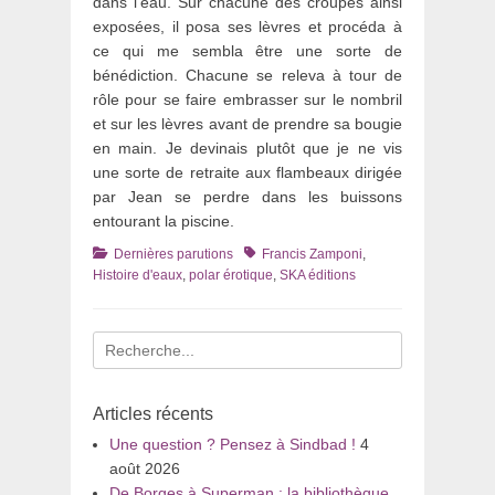
dans l’eau. Sur chacune des croupes ainsi
exposées, il posa ses lèvres et procéda à
ce qui me sembla être une sorte de
bénédiction. Chacune se releva à tour de
rôle pour se faire embrasser sur le nombril
et sur les lèvres avant de prendre sa bougie
en main. Je devinais plutôt que je ne vis
une sorte de retraite aux flambeaux dirigée
par Jean se perdre dans les buissons
entourant la piscine.
Catégories
Tags
Dernières parutions
Francis Zamponi
,
Histoire d'eaux
,
polar érotique
,
SKA éditions
Recherche
pour
:
Articles récents
Une question ? Pensez à Sindbad !
4
août 2026
De Borges à Superman : la bibliothèque