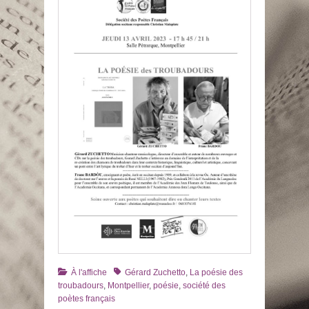
Catégories
Tags
À l'affiche
Gérard Zuchetto
,
La poésie des
troubadours
,
Montpellier
,
poésie
,
société des
poètes français