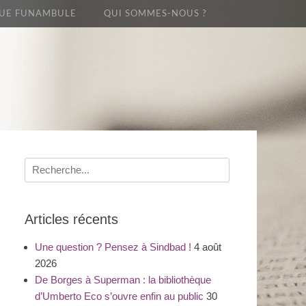
UE FUNAMBULE
QUI SOMMES-NOUS ?
Recherche
pour
:
Articles récents
Une question ? Pensez à Sindbad !
4 août
2026
De Borges à Superman : la bibliothèque
d’Umberto Eco s’ouvre enfin au public
30