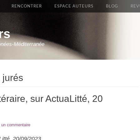
RENCONTRER
ESPACE AUTEURS
BLOG
REV
rs
énées-Méditerranée
 jurés
téraire, sur ActuaLitté, 20
r un commentaire
aLitté, 20/09/2023