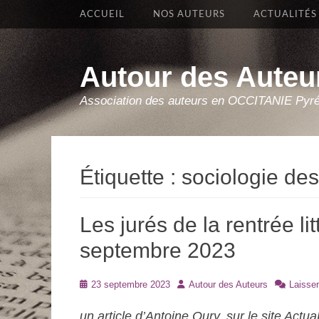
Premier Menu
Aller
ACCUEIL
NOS AUTEURS
ACTUALITÉS
au
contenu
Autour des Auteu
Association des auteurs en OCCITANIE Pyr
Étiquette :
sociologie des
Les jurés de la rentrée lit
septembre 2023
Posté
Auteur
23 septembre 2023
Autour des Auteurs
Laisse
le
un article d’Antoine Oury, sur le site Actu