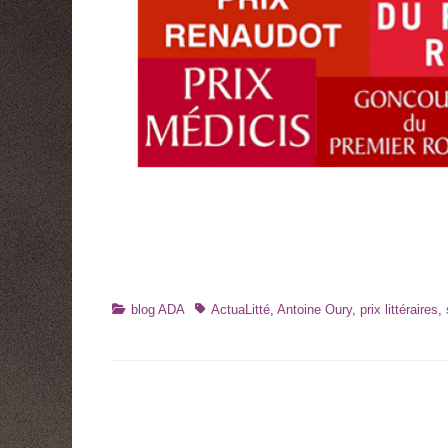
Catégories
Tags
blog ADA
ActuaLitté
,
Antoine Oury
,
prix littéraires
,