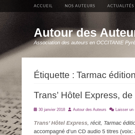
Premier Menu
Aller
ACCUEIL
NOS AUTEURS
ACTUALITÉS
au
contenu
Autour des Auteu
Association des auteurs en OCCITANIE Pyr
Étiquette :
Tarmac éditio
Trans’ Hôtel Express, de
Posté
Auteur
30 janvier 2018
Autour des Auteurs
Laisser un
le
Trans’ Hôtel Express
, récit, Tarmac édit
accompagné d’un CD audio 5 titres (voix: