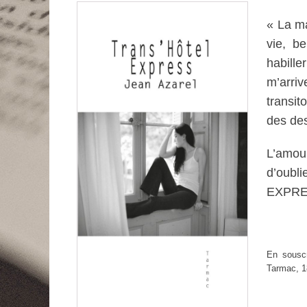
« La m
vie, b
habille
m’arri
transit
des des
L’amour
d’oub
EXPRE
En souscr
Tarmac, 