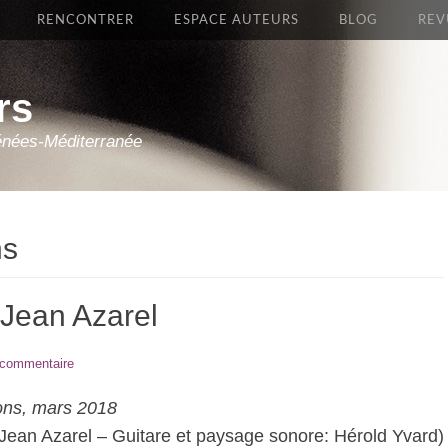
RENCONTRER
ESPACE AUTEURS
BLOG
REV
rs
énées-Méditerranée
ns
 Jean Azarel
 commentaire
ions, mars 2018
 Jean Azarel – Guitare et paysage sonore: Hérold Yvard)