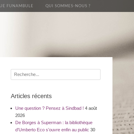
UE FUNAMBULE
QUI SOMMES-NOUS ?
Recherche
pour
:
Articles récents
Une question ? Pensez à Sindbad !
4 août
2026
De Borges à Superman : la bibliothèque
d’Umberto Eco s’ouvre enfin au public
30