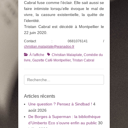
Cabral fuse comme l’éclair. Elle sait aussi se
faire intimiste lorsqu’elle évoque le mal de
vivre, la cassure existentielle, la quête de
l’identité.
Tristan Cabral est décédé à Montpellier le
22 juin 2020.
Contact : 0681076141 /
christian.malaplate@wanadoo.fr
Catégories
Tags
À l'affiche
Christian Malaplate
,
Comédie du
livre
,
Gazette Café Montpellier
,
Tristan Cabral
Recherche
pour
:
Articles récents
Une question ? Pensez à Sindbad !
4
août 2026
De Borges à Superman : la bibliothèque
d’Umberto Eco s’ouvre enfin au public
30