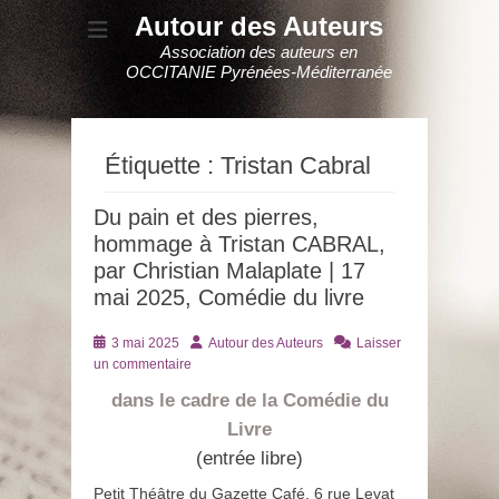
Autour des Auteurs
Association des auteurs en
OCCITANIE Pyrénées-Méditerranée
Étiquette :
Tristan Cabral
Du pain et des pierres,
hommage à Tristan CABRAL,
par Christian Malaplate | 17
mai 2025, Comédie du livre
Posté
Auteur
3 mai 2025
Autour des Auteurs
Laisser
le
un commentaire
dans le cadre de la Comédie du
Livre
(entrée libre)
Petit Théâtre du Gazette Café. 6 rue Levat