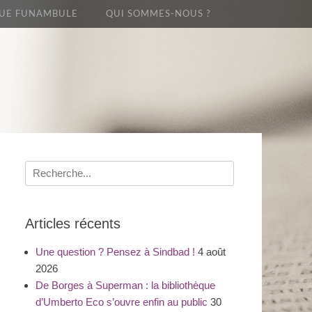
UE FUNAMBULE
QUI SOMMES-NOUS ?
Recherche
pour
:
Articles récents
Une question ? Pensez à Sindbad !
4 août
2026
De Borges à Superman : la bibliothèque
d’Umberto Eco s’ouvre enfin au public
30