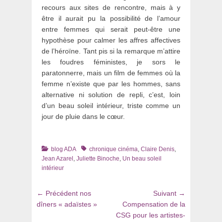
recours aux sites de rencontre, mais à y
être il aurait pu la possibilité de l’amour
entre femmes qui serait peut-être une
hypothèse pour calmer les affres affectives
de l’héroïne. Tant pis si la remarque m’attire
les foudres féministes, je sors le
paratonnerre, mais un film de femmes où la
femme n’existe que par les hommes, sans
alternative ni solution de repli, c’est, loin
d’un beau soleil intérieur, triste comme un
jour de pluie dans le cœur.
Catégories
Tags
blog ADA
chronique cinéma
,
Claire Denis
,
Jean Azarel
,
Juliette Binoche
,
Un beau soleil
intérieur
Navigation
Article
Article
← Précédent
nos
Suivant →
de
précédent
suivant
dîners « adaïstes »
Compensation de la
:
:
CSG pour les artistes-
l’article