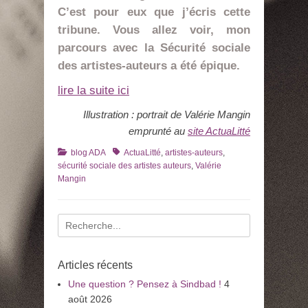
C’est pour eux que j’écris cette
tribune. Vous allez voir, mon
parcours avec la Sécurité sociale
des artistes-auteurs a été épique.
lire la suite ici
Illustration : portrait de Valérie Mangin
emprunté au
site ActuaLitté
Catégories
Tags
blog ADA
ActuaLitté
,
artistes-auteurs
,
sécurité sociale des artistes auteurs
,
Valérie
Mangin
Recherche
pour
:
Articles récents
Une question ? Pensez à Sindbad !
4
août 2026