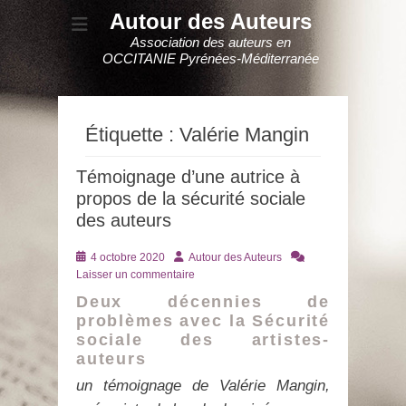
Autour des Auteurs
Association des auteurs en
OCCITANIE Pyrénées-Méditerranée
Étiquette :
Valérie Mangin
Témoignage d’une autrice à
propos de la sécurité sociale
des auteurs
Posté
Auteur
4 octobre 2020
Autour des Auteurs
le
Laisser un commentaire
Deux décennies de
problèmes avec la Sécurité
sociale des artistes-
auteurs
un témoignage de Valérie Mangin,